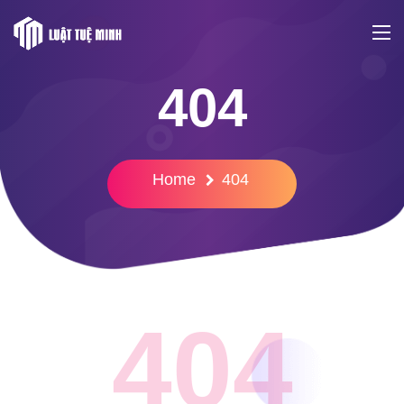
404
Home
404
404