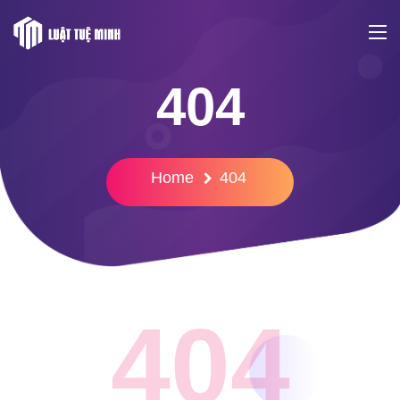
404
Home
404
404