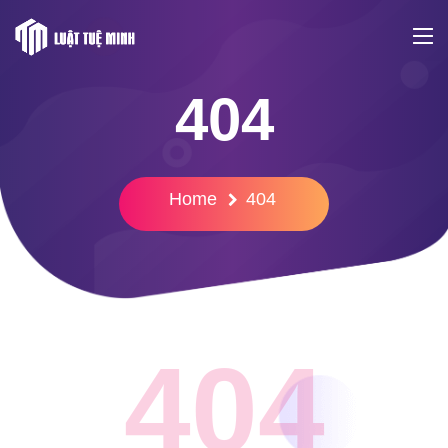
404
Home
404
404