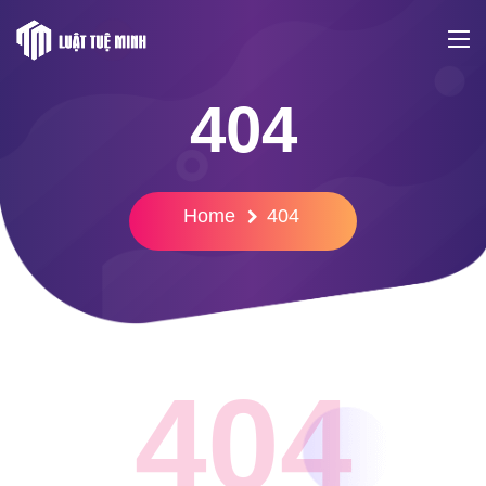
404
Home
404
404