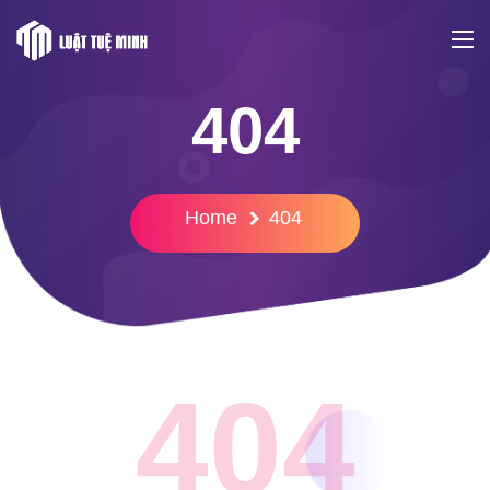
404
Home
404
404