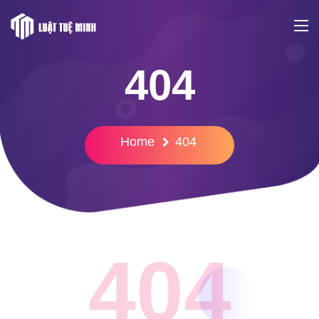
404
Home
404
404