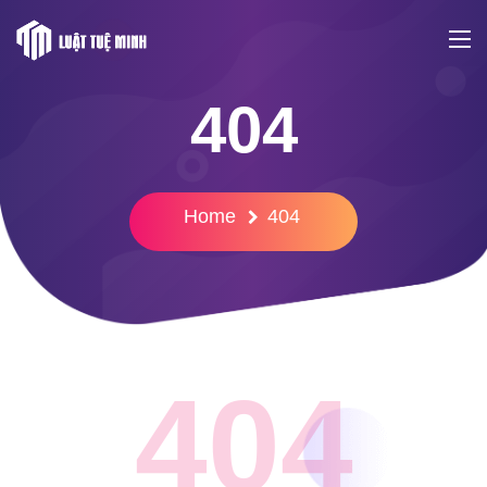
404
Home
404
404