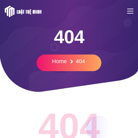
404
Home
404
404