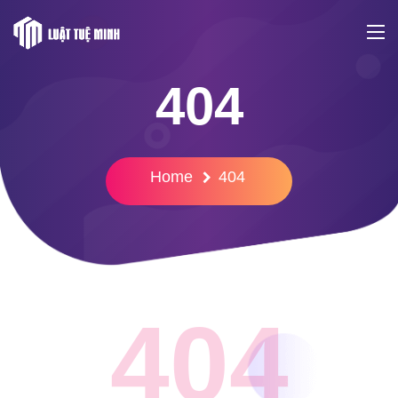
404
Home
404
404