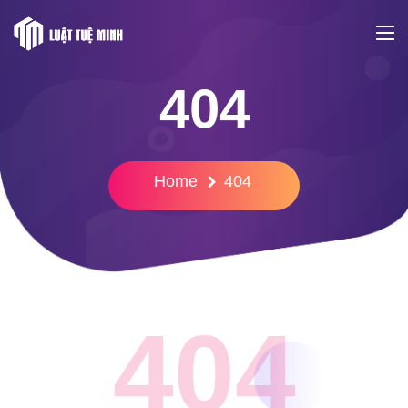
404
Home
404
404