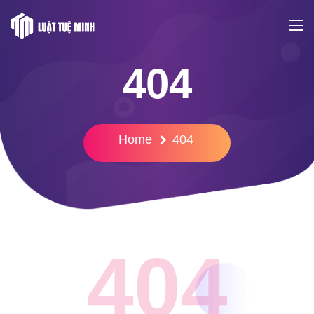
404
Home
404
404